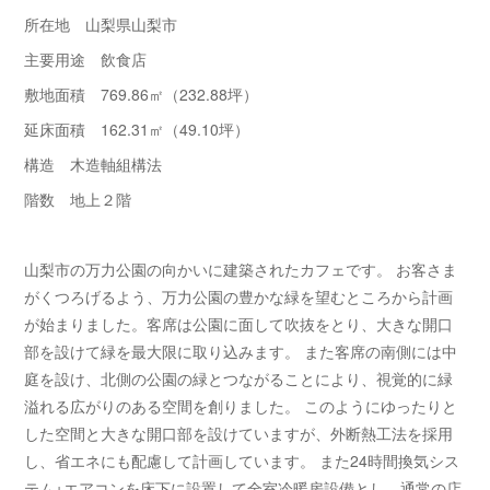
所在地 山梨県山梨市
主要用途 飲食店
敷地面積 769.86㎡（232.88坪）
延床面積 162.31㎡（49.10坪）
構造 木造軸組構法
階数 地上２階
山梨市の万力公園の向かいに建築されたカフェです。 お客さま
がくつろげるよう、万力公園の豊かな緑を望むところから計画
が始まりました。客席は公園に面して吹抜をとり、大きな開口
部を設けて緑を最大限に取り込みます。 また客席の南側には中
庭を設け、北側の公園の緑とつながることにより、視覚的に緑
溢れる広がりのある空間を創りました。 このようにゆったりと
した空間と大きな開口部を設けていますが、外断熱工法を採用
し、省エネにも配慮して計画しています。 また24時間換気シス
テム+エアコンを床下に設置して全室冷暖房設備とし、通常の店