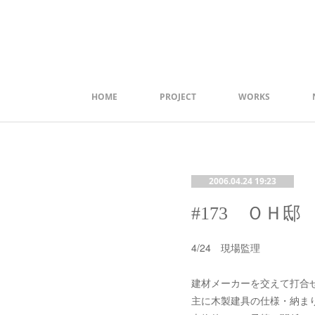
HOME
PROJECT
WORKS
2006.04.24 19:23
#173 ＯＨ邸 
4/24 現場監理
建材メーカーを交えて打合
主に木製建具の仕様・納ま