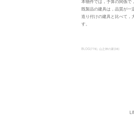
本物件では，予算の関係で
既製品の建具は，品質が一
造り付けの建具と比べて，
す。
BLOG
(
778
)
山之神の家
(
38
)
L