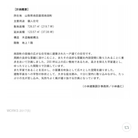
WORKS 2017
(
5
)