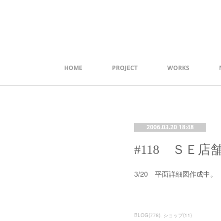
HOME
PROJECT
WORKS
2006.03.20 18:48
#118 ＳＥ店舗
3/20 平面詳細図作成中。
BLOG
(
778
)
ショップ
(
11
)