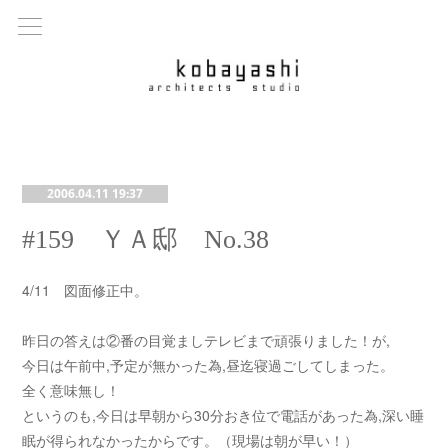
2006.04.11 19:37
#159 ＹＡ邸 No.38
4/11 図面修正中。
昨日の答えは②番の目覚ましテレビまで頑張りました！が,
今日は午前中,予定が無かった為,昼迄寝過ごしてしまった。
全く意味無し！
というのも,今日は早朝から30分おき位で電話があった為,深い睡
眠が得られなかったからです。（現場は朝が早い！）