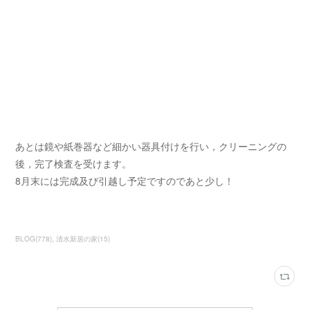
あとは鏡や紙巻器など細かい器具付けを行い，クリーニングの
後，完了検査を受けます。
8月末には完成及び引越し予定ですのであと少し！
BLOG
(
778
)
清水新居の家
(
15
)