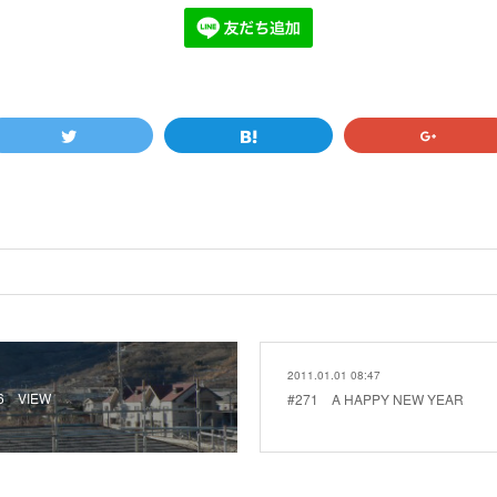
2011.01.01 08:47
6 VIEW
#271 A HAPPY NEW YEAR