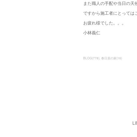
また職人の手配や当日の天候の
ですから施工者にとっては
お疲れ様でした。。。
小林義仁
BLOG
(
778
)
春日居の家
(
16
)
L