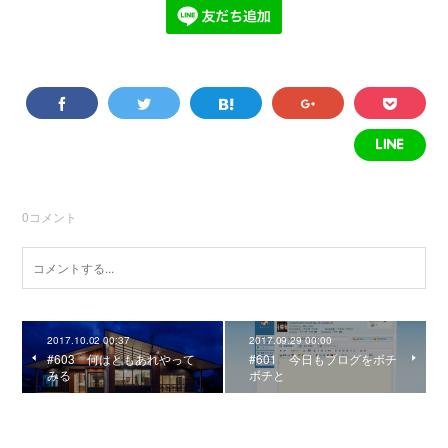
0
コメント
2017.10.02 00:37
2017.09.29 00:00
#603 何はともあれやって
#601 今日もブログをボチ
みる
ボチと