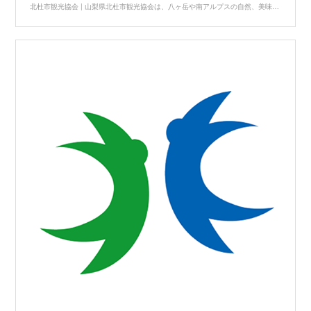
北杜市観光協会 | 山梨県北杜市観光協会は、八ヶ岳や南アルプスの自然、美味しい農産物、観光スポットやモデルコース、体験プランなど観光情報を発信しています。