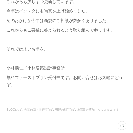
これからも少しずつ更新しています。
今年はインスタにも写真を上げ始めました。
そのおかげか今年は新規のご相談が数多くありました。
これからもご要望に答えられるよう取り組んで参ります。
それではよいお年を。
小林義仁／小林建築設計事務所
無料ファーストプラン受付中です。お問い合せはお気軽にどう
ぞ。
BLOG
(
778
)
大草の家・美容室
(
18
)
明野の別荘
(
13
)
上石田の店舗 ＧＬＡＮＺ
(
11
)