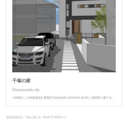
千塚の家
Chizuka,Kofu-city
小林義仁｜小林建築設計事務所 kobayashi architects studio｜建築家と建てる家｜家づくり｜デザイン｜住宅｜店舗｜オフィス｜山梨県｜
最新情報
(
23
)
千塚の家
(
14
)
WHAT'S NEW
(
11
)