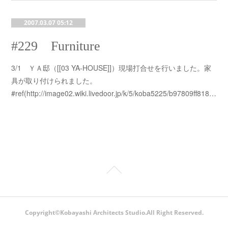
2007.03.07 05:12
#229 Furniture
3/1 ＹＡ邸（[[03 YA-HOUSE]]）現場打合せを行いました。家
具が取り付けられました。
#ref(http://image02.wiki.livedoor.jp/k/5/koba5225/b97809ff818…
Copyright©Kobayashi Architects Studio.All Right Reserved.