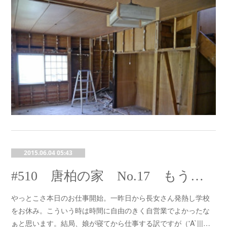
2015.06.04 05:43
#510 唐柏の家 No.17 もうすぐ完成
やっとこさ本日のお仕事開始。一昨日から長女さん発熱し学校
をお休み。こういう時は時間に自由のきく自営業でよかったな
ぁと思います。結局、娘が寝てから仕事する訳ですが（'A`|||…