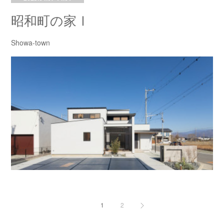
昭和町の家Ⅰ
Showa-town
1
2