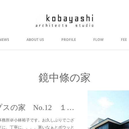
NEWS
ABOUT US
PROFILE
FLOW
FEE
鏡中條の家
#329 南アルプスの家 No.12 １年点検
事務所＠小林裕子です。お久しぶりでござ
メに、丁寧に、、、、寒いなぁとボウッと