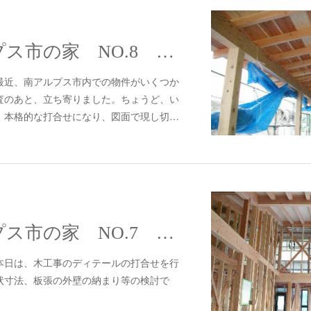
#297 南アルプス市の家 NO.8 木工事
合せ最近、南アルプス市内での物件がいくつか
査のあと、立ち寄りました。ちょうど、い
、本格的な打合せになり、図面で現し切…
#296 南アルプス市の家 NO.7 木工事～サッシ工事～板金工事
合せ本日は、木工事のディテールの打合せを行
状寸法、板張の外壁の納まり等の検討で