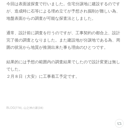
今回は表面波探査で行いました。住宅分譲地に建設するのです
が、造成時に石等による埋め立てが予想され掘削が難しい為、
地盤表面からの調査が可能な探査法としました。
通常、設計前に調査を行うのですが、工事契約の都合上、設計
完了後の調査となりました。また建設地が分譲地である為、周
囲の状況から地質が推測出来た事も理由のひとつです。
結果的には予想の範囲内の調査結果でしたので設計変更は無し
でした。
２月８日（大安）に工事着工予定です。
BLOG
(
778
)
山之神の家
(
38
)