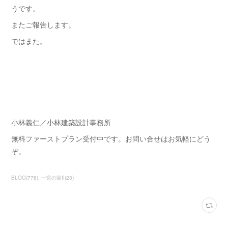
うです。
またご報告します。
ではまた。
小林義仁／小林建築設計事務所
無料ファーストプラン受付中です。お問い合せはお気軽にどう
ぞ。
BLOG
(
778
)
一宮の家Ⅱ
(
23
)