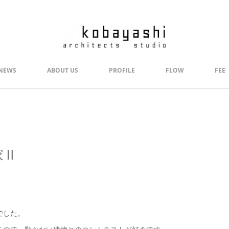
NEWS
ABOUT US
PROFILE
FLOW
FEE
家Ⅱ
でした。