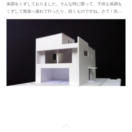
体調をくずしておりました。そんな時に限って、子供も体調を
くずして救急へ連れて行ったり。続くものですね。さて！先…