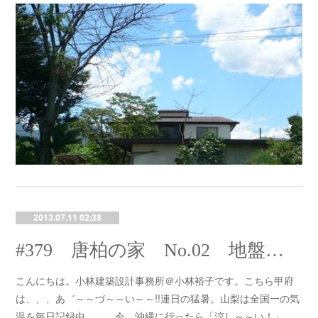
2013.07.11 02:38
#379 唐柏の家 No.02 地盤調査と液状化判定調査
こんにちは。小林建築設計事務所＠小林裕子です。こちら甲府
は、、、あ゛～～づ～～い～～!!連日の猛暑。山梨は全国一の気
温を毎日記録中。。。今、沖縄に行ったら「涼し～～い！」…