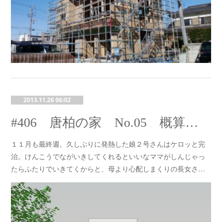
2013.11.26 06:02
#406 唐柏の家 No.05 概算見積と打合せ
１１月も最終週。久しぶりに発熱した娘２号さんはケロッと完
治。けんこうでながいきしてくれるといいなママがしんじゃっ
たらふたりでいきてくからと、母より心配しまくりの長女さ…