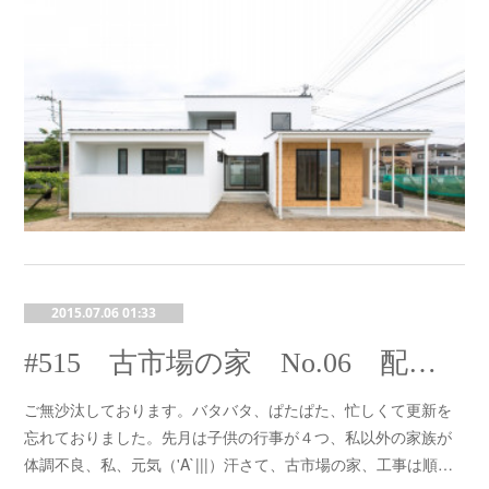
2015.07.06 01:33
#515 古市場の家 No.06 配筋検査
ご無沙汰しております。バタバタ、ぱたぱた、忙しくて更新を
忘れておりました。先月は子供の行事が４つ、私以外の家族が
体調不良、私、元気（'A`|||）汗さて、古市場の家、工事は順…