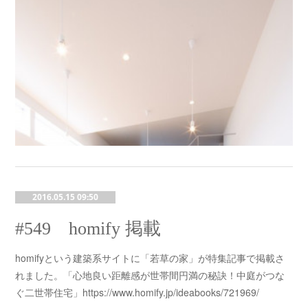
2016.05.15 09:50
#549 homify 掲載
homifyという建築系サイトに「若草の家」が特集記事で掲載さ
れました。「心地良い距離感が世帯間円満の秘訣！中庭がつな
ぐ二世帯住宅」https://www.homify.jp/ideabooks/721969/